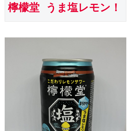
檸檬堂 うま塩レモン！