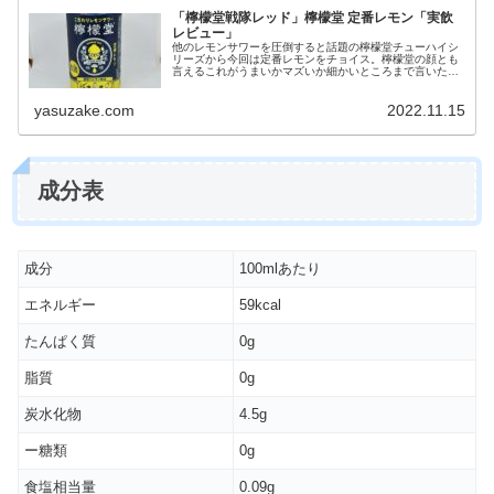
「檸檬堂戦隊レッド」檸檬堂 定番レモン「実飲
レビュー」
他のレモンサワーを圧倒すると話題の檸檬堂チューハイシ
リーズから今回は定番レモンをチョイス。檸檬堂の顔とも
言えるこれがうまいかマズいか細かいところまで言いたい
放題評価して参りましょう！
yasuzake.com
2022.11.15
成分表
成分
100mlあたり
エネルギー
59kcal
たんぱく質
0g
脂質
0g
炭水化物
4.5g
ー糖類
0g
食塩相当量
0.09g