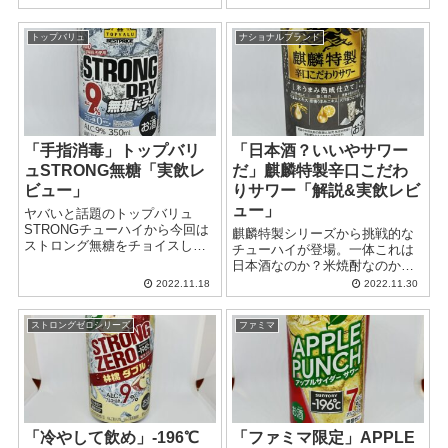
る酒とスポドリという禁断の組
っていたこのチューハイです
み合わせであるこの代物、解説
が、今年もまた美味しいのか、
トップバリュ
ナショナルブランド
を交えながらうまいのかマズい
それともまずいのか。解説&実飲
のか実飲して徹底レビューとい
レビューといきましょう。
きましょう。
「手指消毒」トップバリ
「日本酒？いいやサワー
ュSTRONG無糖「実飲レ
だ」麒麟特製辛口こだわ
ビュー」
りサワー「解説&実飲レビ
ュー」
ヤバいと話題のトップバリュ
STRONGチューハイから今回は
麒麟特製シリーズから挑戦的な
ストロング無糖をチョイスして
チューハイが登場。一体これは
レビュー。覚悟を決めて飲んで
日本酒なのか？米焼酎なのか？
みましたので、うまいかマズい
口コミで散々な評価も見受けら
2022.11.18
2022.11.30
か細かいところまで言いたい放
れるこれがはたして美味いのか
題評価して参りましょう！
マズいのか、徹底解説と実飲レ
ストロングゼロシリーズ
ファミマ
ビューで確かめて参りましょ
う！
「冷やして飲め」-196℃
「ファミマ限定」APPLE