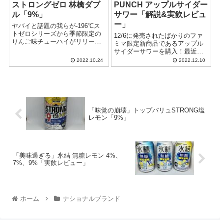
ストロングゼロ 林檎ダブ
PUNCH アップルサイダー
ル「9%」
サワー「解説&実飲レビュ
ー」
ヤバイと話題の我らが-196℃ス
トゼロシリーズから季節限定の
12/6に発売されたばかりのファ
りんご味チューハイがリリー
ミマ限定新商品であるアップル
ス。早速飲んでみましたので、
サイダーサワーを購入！最近流
うまいかマズいか細かいところ
行りの7%シリーズの一員とし
2022.10.24
2022.12.10
まで言いたい放題評価して参り
て、これが美味いのかマズいの
ましょう！
か、解説を交えながら実飲レビ
ューしていきましょう。
「味覚の崩壊」トップバリュSTRONG塩
レモン「9%」
「美味過ぎる」氷結 無糖レモン 4%、
7%、9%「実飲レビュー」
ホーム
ナショナルブランド