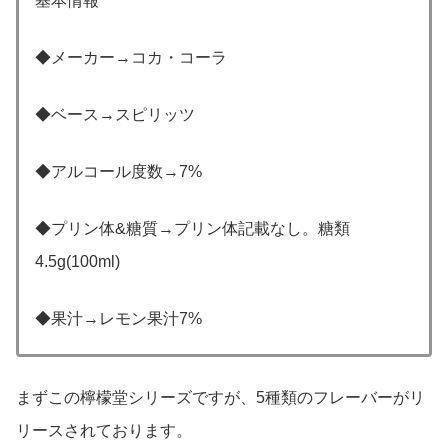
基本情報
◆メーカー→コカ・コーラ
◆ベース→スピリッツ
◆アルコール度数→7%
◆プリン体&糖質→プリン体記載なし。糖類
4.5g(100ml)
◆果汁→レモン果汁7%
まずこの檸檬堂シリーズですが、5種類のフレーバーがリ
リースされております。