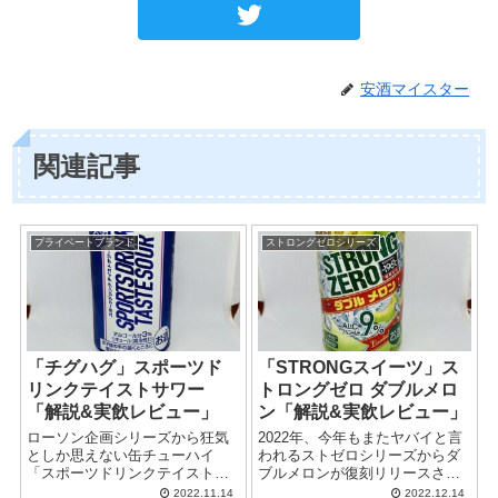
安酒マイスター
関連記事
プライベートブランド
ストロングゼロシリーズ
「チグハグ」スポーツド
「STRONGスイーツ」ス
リンクテイストサワー
トロングゼロ ダブルメロ
「解説&実飲レビュー」
ン「解説&実飲レビュー」
ローソン企画シリーズから狂気
2022年、今年もまたヤバイと言
としか思えない缶チューハイ
われるストゼロシリーズからダ
「スポーツドリンクテイストサ
ブルメロンが復刻リリースされ
ワー」が限定発売。知る人ぞ知
ました。昨年は驚愕の甘さを誇
2022.11.14
2022.12.14